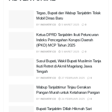
Tegas, Bupati dan Wabup Tanjabtim Tolak
Mobil Dinas Baru
BY
INOVATIF.CO
5 MARET 2025
0
Ketua DPRD Tanjabtim Ikuti Peluncuran
Indeks Pencegahan Korupsi Daerah
(IPKD) MCP Tahun 2025
BY
INOVATIF.CO
5 MARET 2025
0
Susul Bupati, Wakil Bupati Muslimin Tanja
Ikuti Retret di Akmil Magelang Jawa
Tengah
BY
INOVATIF.CO
27 FEBRUARI 2025
0
Wabup Tanjabtimur Tinjau Gerakan
Pangan Murah untuk Ketahanan Pangan
BY
INOVATIF.CO
24 FEBRUARI 2025
0
Bupati Tanjabtim Dillah Hikmah Sari