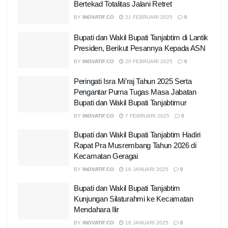
Bertekad Totalitas Jalani Retret
BY
INOVATIF.CO
21 FEBRUARI 2025
0
Bupati dan Wakil Bupati Tanjabtim di Lantik
Presiden, Berikut Pesannya Kepada ASN
BY
INOVATIF.CO
20 FEBRUARI 2025
0
Peringati Isra Mi’raj Tahun 2025 Serta
Pengantar Purna Tugas Masa Jabatan
Bupati dan Wakil Bupati Tanjabtimur
BY
INOVATIF.CO
7 FEBRUARI 2025
0
Bupati dan Wakil Bupati Tanjabtim Hadiri
Rapat Pra Musrembang Tahun 2026 di
Kecamatan Geragai
BY
INOVATIF.CO
16 JANUARI 2025
0
Bupati dan Wakil Bupati Tanjabtim
Kunjungan Silaturahmi ke Kecamatan
Mendahara Ilir
BY
INOVATIF.CO
16 JANUARI 2025
0