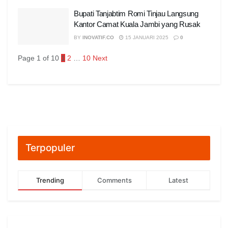
Bupati Tanjabtim Romi Tinjau Langsung
Kantor Camat Kuala Jambi yang Rusak
BY
INOVATIF.CO
15 JANUARI 2025
0
Page 1 of 10
1
2
…
10
Next
Terpopuler
Trending
Comments
Latest