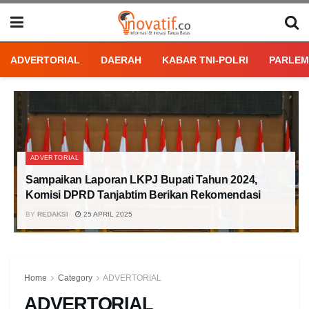
ADVERTORIAL
DAERAH
KABAR TNI-POLRI
PARLEM
ADVERTORIAL
Sampaikan Laporan LKPJ Bupati Tahun 2024,
Komisi DPRD Tanjabtim Berikan Rekomendasi
BY
REDAKSI
25 APRIL 2025
Home
Category
ADVERTORIAL
ADVERTORIAL