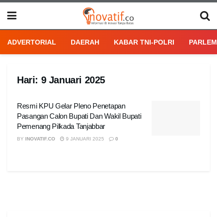
ADVERTORIAL
DAERAH
KABAR TNI-POLRI
PARLEM
Hari:
9 Januari 2025
Resmi KPU Gelar Pleno Penetapan
Pasangan Calon Bupati Dan Wakil Bupati
Pemenang Pilkada Tanjabbar
BY
INOVATIF.CO
9 JANUARI 2025
0