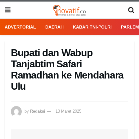
ADVERTORIAL
DAERAH
KABAR TNI-POLRI
PARLEM
Bupati dan Wabup
Tanjabtim Safari
Ramadhan ke Mendahara
Ulu
by
Redaksi
13 Maret 2025