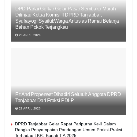
DPD Partai Golkar Gelar Pasar Sembako Murah
Ditinjau Ketua Komisi ll DPRD Tanjabbar,
Syufrayogi Syaiful:Warga Antusias Ramai Belanja
Bahan Pokok Terjangkau
28 APRIL 2026
Fit And Propertest Dihadiri Seluruh Anggota DPRD
Tanjabbar Dari Fraksi PDI-P
28 APRIL 2026
DPRD Tanjabbar Gelar Rapat Paripurna Ke-ll Dalam
Rangka Penyampaian Pandangan Umum Praksi-Praksi
Terhadap LKPJ Bupati T.A.2025