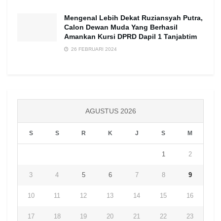
Mengenal Lebih Dekat Ruziansyah Putra,
Calon Dewan Muda Yang Berhasil
Amankan Kursi DPRD Dapil 1 Tanjabtim
26 FEBRUARI 2024
AGUSTUS 2026
S
S
R
K
J
S
M
1
2
3
4
5
6
7
8
9
10
11
12
13
14
15
16
17
18
19
20
21
22
23