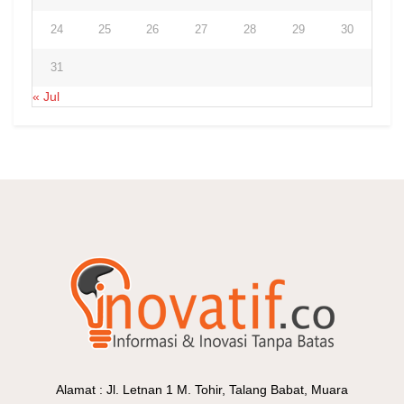
24
25
26
27
28
29
30
31
« Jul
Alamat : Jl. Letnan 1 M. Tohir, Talang Babat, Muara