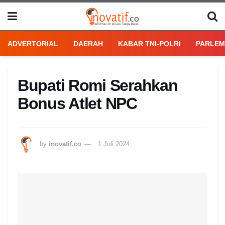
ADVERTORIAL
DAERAH
KABAR TNI-POLRI
PARLEM
Bupati Romi Serahkan
Bonus Atlet NPC
by
inovatif.co
1 Juli 2024