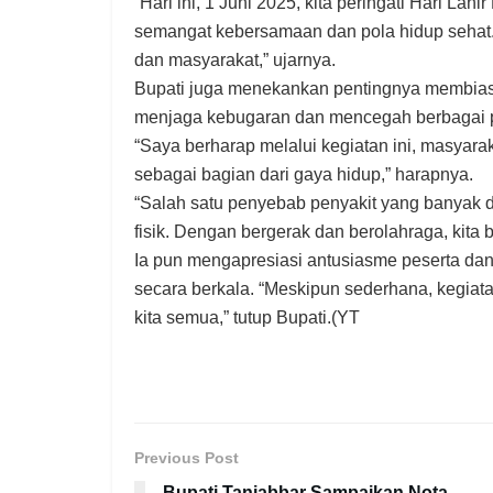
“Hari ini, 1 Juni 2025, kita peringati Hari L
semangat kebersamaan dan pola hidup sehat.
dan masyarakat,” ujarnya.
Bupati juga menekankan pentingnya membiasak
menjaga kebugaran dan mencegah berbagai p
“Saya berharap melalui kegiatan ini, masyara
sebagai bagian dari gaya hidup,” harapnya.
“Salah satu penyebab penyakit yang banyak d
fisik. Dengan bergerak dan berolahraga, kita 
Ia pun mengapresiasi antusiasme peserta dan 
secara berkala. “Meskipun sederhana, kegi
kita semua,” tutup Bupati.(YT
Previous Post
Bupati Tanjabbar Sampaikan Nota