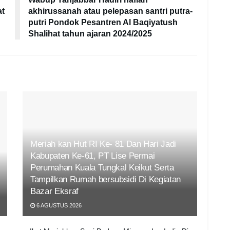
at
akhirussanah atau pelepasan santri putra-
putri Pondok Pesantren Al Baqiyatush
Shalihat tahun ajaran 2024/2025
Meriah kan Hut RI Ke- 81 Dan Hari Jadi
Kabupaten Ke-61, PT Lise Permai
Perumahan Kuala Tungkal Keikut Serta
Tampilkan Rumah bersubsidi Di Kegiatan
Bazar Eksraf
6 AGUSTUS 2026