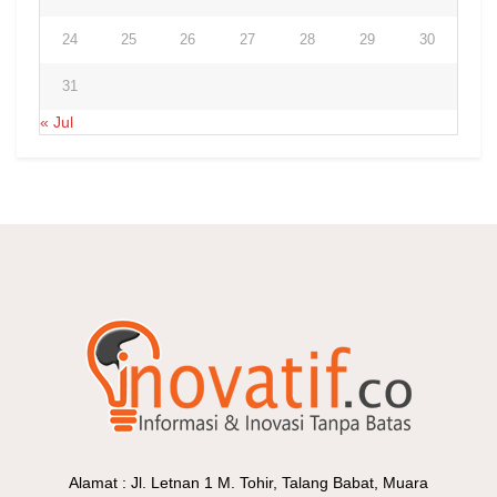
24
25
26
27
28
29
30
31
« Jul
Alamat : Jl. Letnan 1 M. Tohir, Talang Babat, Muara