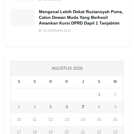
Mengenal Lebih Dekat Ruziansyah Putra,
Calon Dewan Muda Yang Berhasil
Amankan Kursi DPRD Dapil 1 Tanjabtim
26 FEBRUARI 2024
AGUSTUS 2026
S
S
R
K
J
S
M
1
2
3
4
5
6
7
8
9
10
11
12
13
14
15
16
17
18
19
20
21
22
23