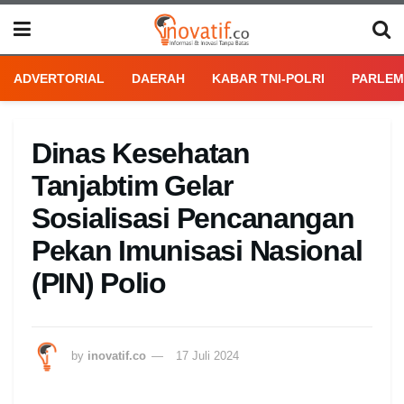
ADVERTORIAL
DAERAH
KABAR TNI-POLRI
PARLEM
Dinas Kesehatan
Tanjabtim Gelar
Sosialisasi Pencanangan
Pekan Imunisasi Nasional
(PIN) Polio
by
inovatif.co
17 Juli 2024