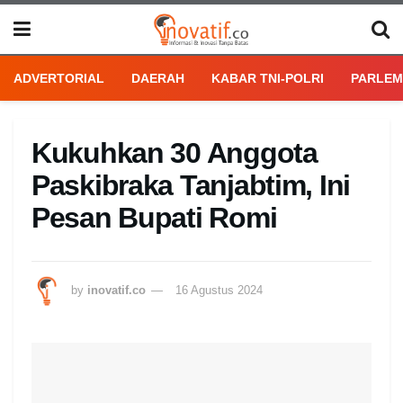
ADVERTORIAL
DAERAH
KABAR TNI-POLRI
PARLEM
Kukuhkan 30 Anggota
Paskibraka Tanjabtim, Ini
Pesan Bupati Romi
by
inovatif.co
16 Agustus 2024