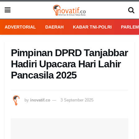
ADVERTORIAL
DAERAH
KABAR TNI-POLRI
PARLEM
Pimpinan DPRD Tanjabbar
Hadiri Upacara Hari Lahir
Pancasila 2025
by
inovatif.co
3 September 2025