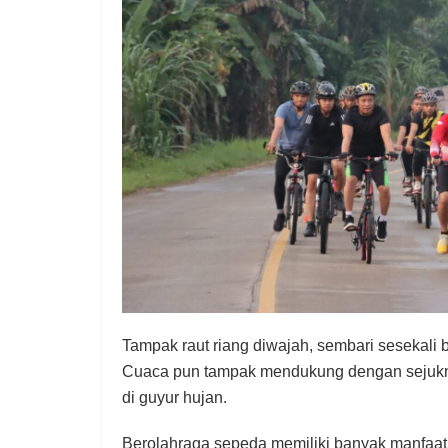
Tampak raut riang diwajah, sembari sesekali be
Cuaca pun tampak mendukung dengan sejukny
di guyur hujan.
Berolahraga sepeda memiliki banyak manfaat