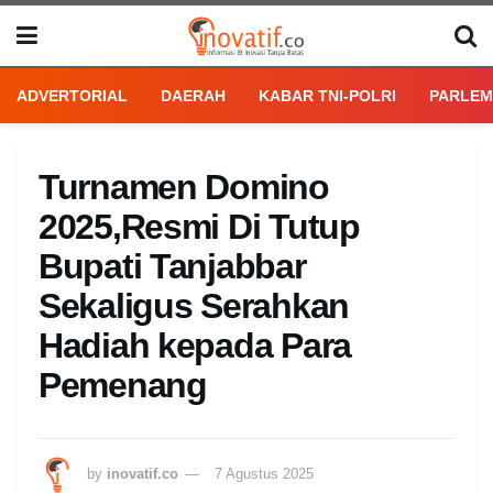
ADVERTORIAL
DAERAH
KABAR TNI-POLRI
PARLEM
Turnamen Domino
2025,Resmi Di Tutup
Bupati Tanjabbar
Sekaligus Serahkan
Hadiah kepada Para
Pemenang
by
inovatif.co
7 Agustus 2025