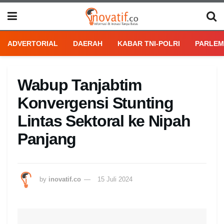
ADVERTORIAL
DAERAH
KABAR TNI-POLRI
PARLEM
Wabup Tanjabtim
Konvergensi Stunting
Lintas Sektoral ke Nipah
Panjang
by
inovatif.co
15 Juli 2024