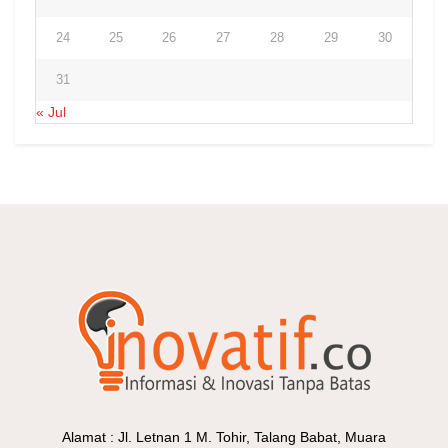
24
25
26
27
28
29
30
31
« Jul
Alamat : Jl. Letnan 1 M. Tohir, Talang Babat, Muara