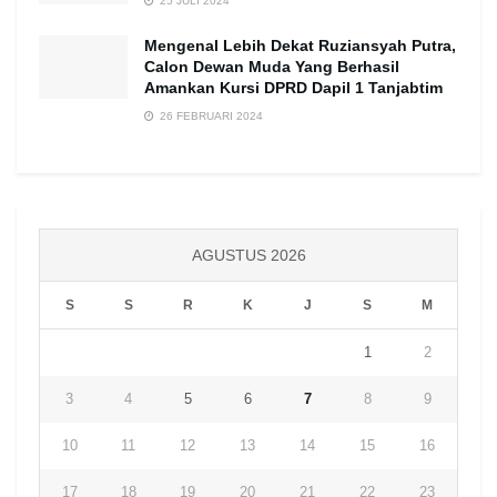
25 JULI 2024
Mengenal Lebih Dekat Ruziansyah Putra,
Calon Dewan Muda Yang Berhasil
Amankan Kursi DPRD Dapil 1 Tanjabtim
26 FEBRUARI 2024
AGUSTUS 2026
S
S
R
K
J
S
M
1
2
3
4
5
6
7
8
9
10
11
12
13
14
15
16
17
18
19
20
21
22
23