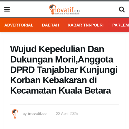
ADVERTORIAL
DAERAH
KABAR TNI-POLRI
PARLEM
Wujud Kepedulian Dan
Dukungan Moril,Anggota
DPRD Tanjabbar Kunjungi
Korban Kebakaran di
Kecamatan Kuala Betara
by
inovatif.co
22 April 2025