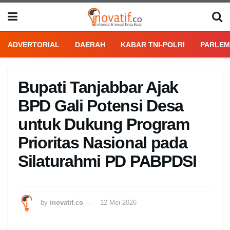
ADVERTORIAL
DAERAH
KABAR TNI-POLRI
PARLEM
Bupati Tanjabbar Ajak
BPD Gali Potensi Desa
untuk Dukung Program
Prioritas Nasional pada
Silaturahmi PD PABPDSI
by
inovatif.co
12 Mei 2026