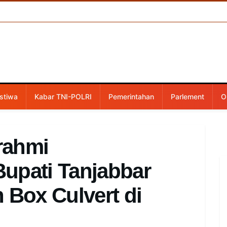
stiwa
Kabar TNI-POLRI
Pemerintahan
Parlement
O
urahmi
upati Tanjabbar
 Box Culvert di