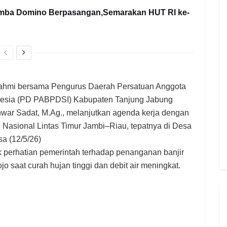
omba Domino Berpasangan,Semarakan HUT RI ke-
urahmi bersama Pengurus Daerah Persatuan Anggota
esia (PD PABPDSI) Kabupaten Tanjung Jabung
Anwar Sadat, M.Ag., melanjutkan agenda kerja dengan
n Nasional Lintas Timur Jambi–Riau, tepatnya di Desa
a (12/5/26)
k perhatian pemerintah terhadap penanganan banjir
jo saat curah hujan tinggi dan debit air meningkat.