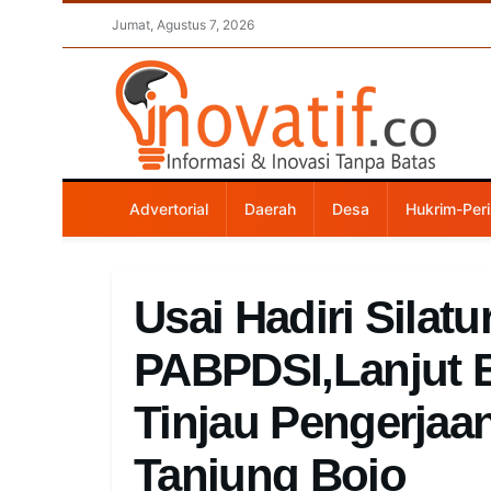
Jumat, Agustus 7, 2026
Advertorial
Daerah
Desa
Hukrim-Peri
Usai Hadiri Silat
PABPDSI,Lanjut B
Tinjau Pengerjaan
Tanjung Bojo