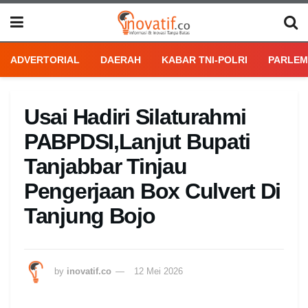
ADVERTORIAL
DAERAH
KABAR TNI-POLRI
PARLEM
Usai Hadiri Silaturahmi
PABPDSI,Lanjut Bupati
Tanjabbar Tinjau
Pengerjaan Box Culvert Di
Tanjung Bojo
by
inovatif.co
12 Mei 2026