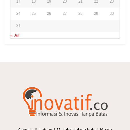
17
18
19
20
21
22
23
24
25
26
27
28
29
30
31
« Jul
Alamat : Jl. Letnan 1 M. Tohir, Talang Babat, Muara