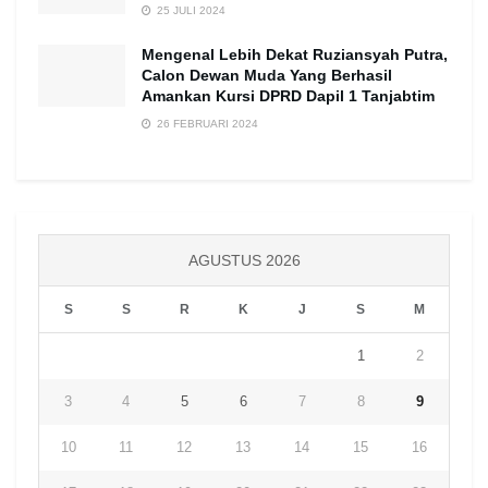
25 JULI 2024
Mengenal Lebih Dekat Ruziansyah Putra,
Calon Dewan Muda Yang Berhasil
Amankan Kursi DPRD Dapil 1 Tanjabtim
26 FEBRUARI 2024
AGUSTUS 2026
S
S
R
K
J
S
M
1
2
3
4
5
6
7
8
9
10
11
12
13
14
15
16